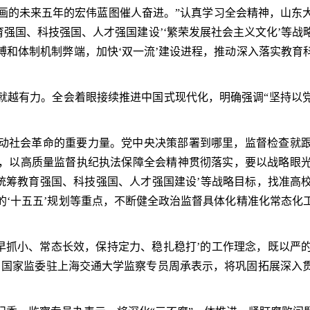
擘画的未来五年的宏伟蓝图催人奋进。”认真学习全会精神，山
育强国、科技强国、人才强国建设’‘繁荣发展社会主义文化’等
缚和体制机制弊端，加快‘双一流’建设进程，推动深入落实教育
就越有力。全会着眼接续推进中国式现代化，明确强调“坚持以
动社会革命的重要力量。党中央决策部署到哪里，监督检查就
，以高质量监督执纪执法保障全会精神贯彻落实，要以战略眼
‘统筹教育强国、科技强国、人才强国建设’等战略目标，找准高
的‘十五五’规划等重点，不断健全政治监督具体化精准化常态化
抓早抓小、常态长效，保持定力、稳扎稳打’的工作理念，既以严
、国家监委驻上海交通大学监察专员周承表示，将巩固拓展深入