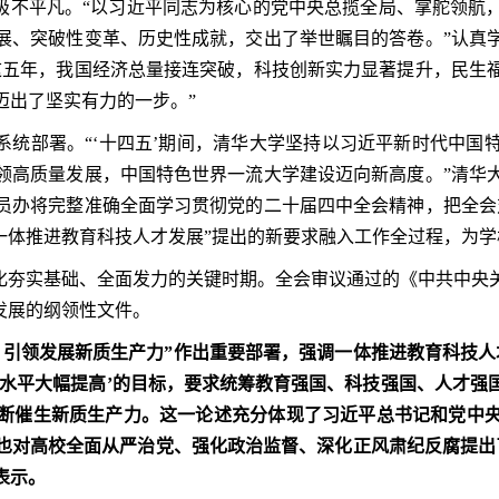
、极不平凡。“以习近平同志为核心的党中央总揽全局、掌舵领航
展、突破性变革、历史性成就，交出了举世瞩目的答卷。”认真
这五年，我国经济总量接连突破，科技创新实力显著提升，民生
迈出了坚实有力的一步。”
系统部署。“‘十四五’期间，清华大学坚持以习近平新时代中
领高质量发展，中国特色世界一流大学建设迈向新高度。”清华
员办将完整准确全面学习贯彻党的二十届四中全会精神，把全会
“一体推进教育科技人才发展”提出的新要求融入工作全过程，为
代化夯实基础、全面发力的关键时期。全会审议通过的《中共中央
发展的纲领性文件。
，引领发展新质生产力”作出重要部署，强调一体推进教育科技人
强水平大幅提高’的目标，要求统筹教育强国、科技强国、人才强
断催生新质生产力。这一论述充分体现了习近平总书记和党中
也对高校全面从严治党、强化政治监督、深化正风肃纪反腐提出
表示。