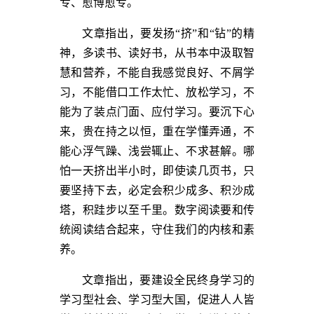
专、愈博愈专。
文章指出，要发扬“挤”和“钻”的精
神，多读书、读好书，从书本中汲取智
慧和营养，不能自我感觉良好、不屑学
习，不能借口工作太忙、放松学习，不
能为了装点门面、应付学习。要沉下心
来，贵在持之以恒，重在学懂弄通，不
能心浮气躁、浅尝辄止、不求甚解。哪
怕一天挤出半小时，即使读几页书，只
要坚持下去，必定会积少成多、积沙成
塔，积跬步以至千里。数字阅读要和传
统阅读结合起来，守住我们的内核和素
养。
文章指出，要建设全民终身学习的
学习型社会、学习型大国，促进人人皆