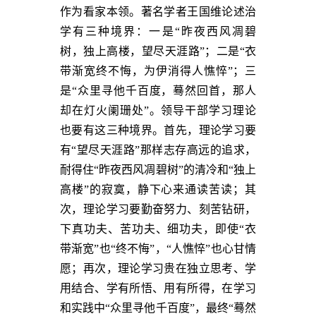
作为看家本领。著名学者王国维论述治
学有三种境界：一是“昨夜西风凋碧
树，独上高楼，望尽天涯路”；二是“衣
带渐宽终不悔，为伊消得人憔悴”；三
是“众里寻他千百度，蓦然回首，那人
却在灯火阑珊处”。领导干部学习理论
也要有这三种境界。首先，理论学习要
有“望尽天涯路”那样志存高远的追求，
耐得住“昨夜西风凋碧树”的清冷和“独上
高楼”的寂寞，静下心来通读苦读；其
次，理论学习要勤奋努力、刻苦钻研，
下真功夫、苦功夫、细功夫，即使“衣
带渐宽”也“终不悔”，“人憔悴”也心甘情
愿；再次，理论学习贵在独立思考、学
用结合、学有所悟、用有所得，在学习
和实践中“众里寻他千百度”，最终“蓦然