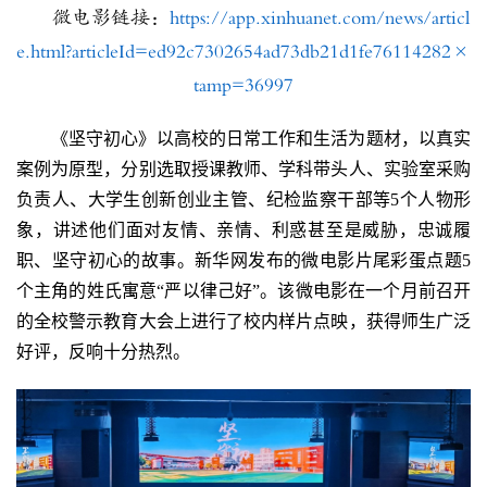
微电影链接：
https://app.xinhuanet.com/news/articl
e.html?articleId=ed92c7302654ad73db21d1fe76114282×
tamp=36997
《坚守初心》以高校的日常工作和生活为题材，以真实
案例为原型，分别选取授课教师、学科带头人、实验室采购
负责人、大学生创新创业主管、纪检监察干部等
5个人物形
象，讲述他们面对友情、亲情、利惑甚至是威胁，忠诚履
职、坚守初心的故事。新华网发布的微电影片尾彩蛋点题5
个主角的姓氏寓意“严以律己好”。该微电影在一个月前召开
的全校警示教育大会上进行了校内样片点映，获得师生广泛
好评，反响十分热烈。