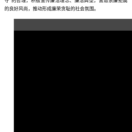
守”的哲理，积极宣传廉洁理念、廉洁典型，营造崇廉拒腐
的良好风尚，推动形成廉荣贪耻的社会氛围。