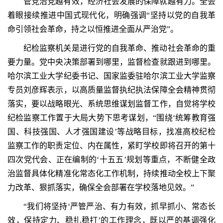
管党治党越有效，经济社会发展的保障就越有力。全会
着眼接续推进中国式现代化，明确强调“坚持以党的自我革
命引领社会革命，持之以恒推进全面从严治党”。
纪检监察机关是进行党的自我革命、推动社会革命的重
要力量。党中央决策部署到哪里，监督检查就跟进到哪里。
哈尔滨工业大学纪委书记、国家监委驻哈尔滨工业大学监察
专员刘彦辉表示，以高质量监督执纪执法保障全会精神贯彻
落实，要以战略眼光、系统思维谋划监督工作，自觉将学校
纪检监察工作置于大局大势下思考谋划，“围绕‘统筹教育强
国、科技强国、人才强国建设’等战略目标，找准高校纪检
监察工作的职责定位、内在属性，紧盯学校即将召开的第十
四次党代会、正在编制的‘十五五’规划等重点，不断健全政
治监督具体化精准化常态化工作机制，持续推动全校上下聚
力改革、狠抓落实，确保全会部署在学校落地见效。”
“我们将坚持‘严管严治、有力有效，抓早抓小、常态长
效，保持定力、稳扎稳打’的工作理念，既以严的基调强化