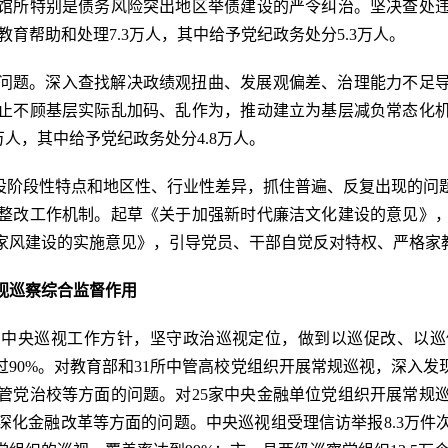
馆所特别是债务风险突出地区举债建设的严令纠治。坚决查处
教育帮助和处理7.3万人，其中给予党纪政务处分5.3万人。
问题。深入查找解决政绩观扭曲、发展观偏差、治理能力不足
止不顾基层实际乱加码、乱作为，推动建立为基层减负常态化
万人，其中给予党纪政务处分4.8万人。
建设阶段性特点和地区性、行业性差异，抓住普遍、反复出现的问
整改工作机制。起草《关于加强新时代廉洁文化建设的意见》
家风建设的实施意见》，引导党员、干部自觉反对特权、严格家
视巡察综合监督作用
彻中央巡视工作方针，坚守政治巡视定位，做到以巡促改、以巡
90%。对教育部和31所中管高校党组织开展常规巡视，深入
管党治校等方面的问题。对25家中央金融单位党组织开展常规
深化金融改革等方面的问题。中央巡视组受理信访举报8.3万件