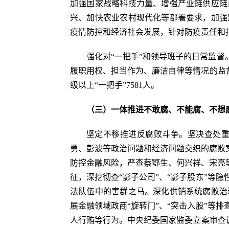
加强国家战略科技力量、增强产业链供应链
兴、加快农业农村现代化等部署要求，加强
疫情防控和经济社会发展，针对防疫责任和
强化对“一把手”和领导班子的日常监督
履职用权、担当作为、廉洁自律等情况的监督
级以上“一把手”7581人。
（三）一体推进不敢腐、不能腐、不想
坚定不移推进反腐败斗争。坚决查处
勇、彭波等政治问题和经济问题交织的腐败
防控金融风险，严查蔡鄂生、何兴祥、宋亮
征，深挖彻查“影子公司”、“影子股东”等
法队伍中的害群之马。深化供销系统腐败治
展金融领域政商“旋转门”、“突击入股”等
人行贿等行为。中央纪委国家监委立案审查调查