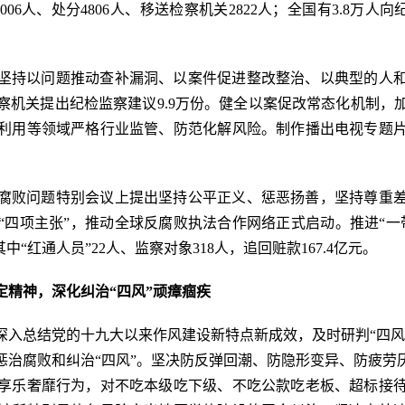
5006人、处分4806人、移送检察机关2822人；全国有3.8万人
坚持以问题推动查补漏洞、以案件促进整改整治、以典型的人
察机关提出纪检监察建议9.9万份。健全以案促改常态化机制，
利用等领域严格行业监管、防范化解风险。制作播出电视专题
腐败问题特别会议上提出坚持公平正义、惩恶扬善，坚持尊重
“四项主张”，推动全球反腐败执法合作网络正式启动。推进“一
其中“红通人员”22人、监察对象318人，追回赃款167.4亿元。
定精神，深化纠治“四风”顽瘴痼疾
深入总结党的十九大以来作风建设新特点新成效，及时研判“四风
惩治腐败和纠治“四风”。坚决防反弹回潮、防隐形变异、防疲劳
享乐奢靡行为，对不吃本级吃下级、不吃公款吃老板、超标接