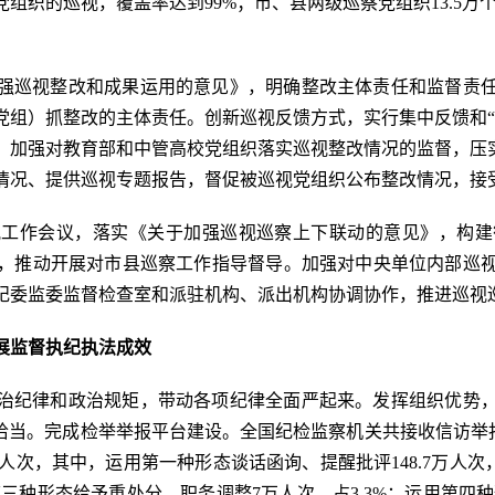
党组织的巡视，覆盖率达到99%；市、县两级巡察党组织13.5万
强巡视整改和成果运用的意见》，明确整改主体责任和监督责
党组）抓整改的主体责任。创新巡视反馈方式，实行集中反馈和“
，加强对教育部和中管高校党组织落实巡视整改情况的监督，压实
情况、提供巡视专题报告，督促被巡视党组织公布整改情况，接
视工作会议，落实《关于加强巡视巡察上下联动的意见》，构建
，推动开展对市县巡察工作指导督导。加强对中央单位内部巡
纪委监委监督检查室和派驻机构、派出机构协调协作，推进巡视
展监督执纪执法成效
治纪律和政治规矩，带动各项纪律全面严起来。发挥组织优势
恰当。完成检举举报平台建设。全国纪检监察机关共接收信访举报38
5万人次，其中，运用第一种形态谈话函询、提醒批评148.7万人
运用第三种形态给予重处分、职务调整7万人次，占3.3%；运用第四