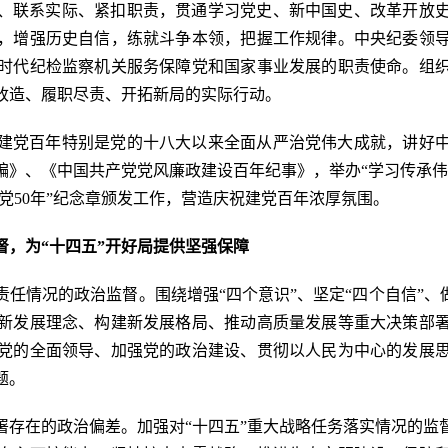
、联系实际、紧扣职责，贯通学习党史、新中国史、改革开放
，增强历史自信，练就斗争本领，把握工作规律。中央纪委领
时代纪检监察机关服务保障党和国家事业发展的职责使命。组
改造、履职尽责、开拓新局的实际行动。
建党百年特别是党的十八大以来全面从严治党伟大成就，讲好
编》、《中国共产党党风廉政建设百年纪事》，举办“学习传承伟
在党50年”纪念章颁发工作，营造庆祝建党百年浓厚氛围。
督，为“十四五”开好局提供坚强保障
任情况的政治监督。围绕增强“四个意识”、坚定“四个自信”、
新发展理念、构建新发展格局、推动高质量发展等重大决策部
党的全面领导、加强党的政治建设、贯彻以人民为中心的发展
题。
署存在的政治偏差。加强对“十四五”重大战略任务落实情况的监