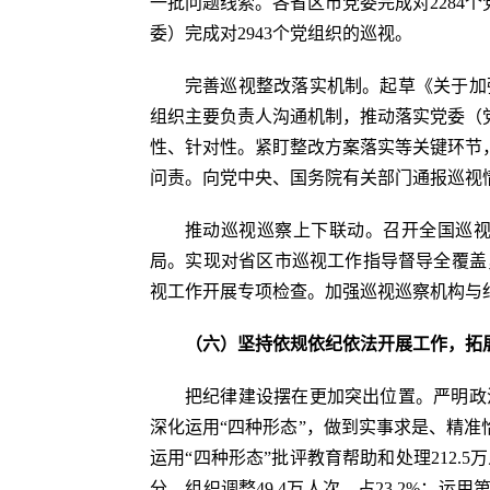
一批问题线索。各省区市党委完成对2284个
委）完成对2943个党组织的巡视。
完善巡视整改落实机制。起草《关于加
组织主要负责人沟通机制，推动落实党委（
性、针对性。紧盯整改方案落实等关键环节
问责。向党中央、国务院有关部门通报巡视
推动巡视巡察上下联动。召开全国巡
局。实现对省区市巡视工作指导督导全覆盖
视工作开展专项检查。加强巡视巡察机构与
（六）坚持依规依纪依法开展工作，拓
把纪律建设摆在更加突出位置。严明政
深化运用“四种形态”，做到实事求是、精准
运用“四种形态”批评教育帮助和处理212.
分、组织调整49.4万人次，占23.2%；