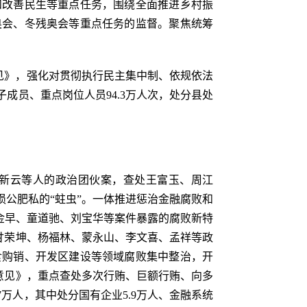
和改善民生等重点任务，围绕全面推进乡村振
奥会、冬残奥会等重点任务的监督。聚焦统筹
意见》，强化对贯彻执行民主集中制、依规依法
成员、重点岗位人员94.3万人次，处分县处
新云等人的政治团伙案，查处王富玉、周江
公肥私的“蛀虫”。一体推进惩治金融腐败和
金早、童道驰、刘宝华等案件暴露的腐败新特
处甘荣坤、杨福林、蒙永山、李文喜、孟祥等政
食购销、开发区建设等领域腐败集中整治，开
的意见》，重点查处多次行贿、巨额行贿、向多
7万人，其中处分国有企业5.9万人、金融系统