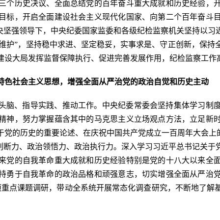
三个历史决议、全面总结党的百年奋斗重大成就和历史经验，
目标，开启全面建设社会主义现代化国家、向第二个百年奋斗
中央坚强领导下，中央纪委国家监委和各级纪检监察机关坚持以习
两个维护”，坚持稳中求进、坚定稳妥，实事求是、守正创新，保
建设大局发挥监督保障执行、促进完善发展作用，纪检监察工作
特色社会主义思想，增强全面从严治党的政治自觉和历史主动
头脑、指导实践、推动工作。中央纪委常委会坚持集体学习制
精神，努力掌握蕴含其中的马克思主义立场观点方法，立足新
于党的历史的重要论述、在庆祝中国共产党成立一百周年大会上的
治判断力、政治领悟力、政治执行力。深入学习习近平总书记关于
来党的自我革命重大成就和历史经验特别是党的十八大以来全
持勇于自我革命的政治品格和顽强意志，切实增强全面从严治
项重点课题调研，带动全系统开展常态化调查研究，不断地了解