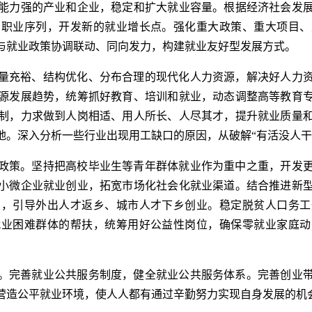
能力强的产业和企业，稳定和扩大就业容量。根据经济社会发
的职业序列，开发新的就业增长点。强化重大政策、重大项目、
与就业政策协调联动、同向发力，构建就业友好型发展方式。
量充裕、结构优化、分布合理的现代化人力资源，解决好人力
源发展趋势，统筹抓好教育、培训和就业，动态调整高等教育
制，力求做到人岗相适、用人所长、人尽其才，提升就业质量
。深入分析一些行业出现用工缺口的原因，从破解“有活没人干”
政策。坚持把高校毕业生等青年群体就业作为重中之重，开发
小微企业就业创业，拓宽市场化社会化就业渠道。结合推进新
业，引导外出人才返乡、城市人才下乡创业。稳定脱贫人口务工
就业困难群体的帮扶，统筹用好公益性岗位，确保零就业家庭动
。完善就业公共服务制度，健全就业公共服务体系。完善创业
营造公平就业环境，使人人都有通过辛勤努力实现自身发展的机