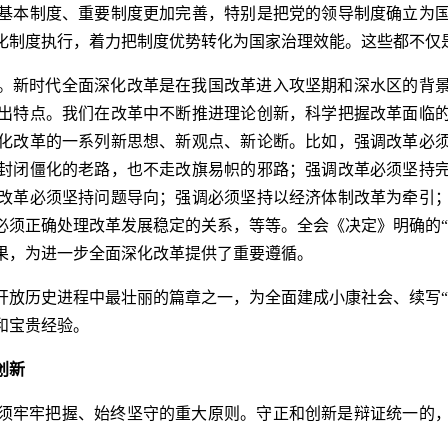
基本制度、重要制度更加完善，特别是把党的领导制度确立为
化制度执行，着力把制度优势转化为国家治理效能。这些都不仅
。新时代全面深化改革是在我国改革进入攻坚期和深水区的背
出特点。我们在改革中不断推进理论创新，科学把握改革面临
化改革的一系列新思想、新观点、新论断。比如，强调改革必
封闭僵化的老路，也不走改旗易帜的邪路；强调改革必须坚持
改革必须坚持问题导向；强调必须坚持以经济体制改革为牵引
必须正确处理改革发展稳定的关系，等等。全会《决定》明确的“
果，为进一步全面深化改革提供了重要遵循。
开放历史进程中最壮丽的篇章之一，为全面建成小康社会、续写“
和宝贵经验。
创新
须牢牢把握、始终坚守的重大原则。守正和创新是辩证统一的