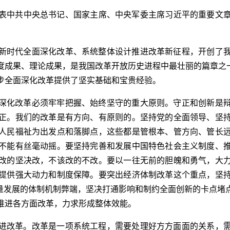
将发表中共中央总书记、国家主席、中央军委主席习近平的重要文
新时代全面深化改革、系统整体设计推进改革新征程，开创了
度成果、理论成果，是我国改革开放历史进程中最壮丽的篇章之一
步全面深化改革提供了坚实基础和宝贵经验。
深化改革必须牢牢把握、始终坚守的重大原则。守正和创新是
正。我们的改革是有方向、有原则的。坚持党的全面领导、坚
人民福祉为出发点和落脚点，这些都是管根本、管方向、管长
不能有丝毫动摇。要坚持完善和发展中国特色社会主义制度、
改的坚决改，不该改的不改。要以一往无前的胆魄和勇气，大
提供强大动力和制度保障。要突出经济体制改革这个重点，坚
质量发展的体制机制弊端，坚决打通影响和制约全面创新的卡点堵
推进各方面改革，力求形成整体效能。
进改革。改革是一项系统工程，需要处理好方方面面的关系，