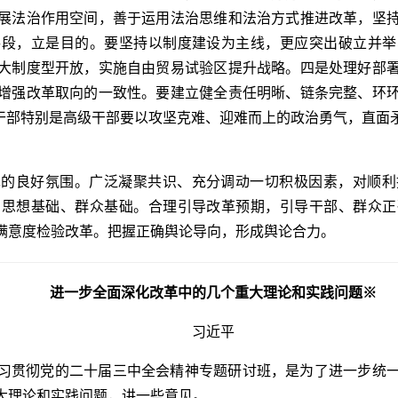
展法治作用空间，善于运用法治思维和法治方式推进改革，坚
手段，立是目的。要坚持以制度建设为主线，更应突出破立并举
大制度型开放，实施自由贸易试验区提升战略。四是处理好部
增强改革取向的一致性。要建立健全责任明晰、链条完整、环
导干部特别是高级干部要以攻坚克难、迎难而上的政治勇气，直面
。
革的良好氛围。广泛凝聚共识、充分调动一切积极因素，对顺利
的思想基础、群众基础。合理引导改革预期，引导干部、群众正
满意度检验改革。把握正确舆论导向，形成舆论合力。
进一步全面深化改革中的几个重大理论和实践问题※
习近平
习贯彻党的二十届三中全会精神专题研讨班，是为了进一步统
大理论和实践问题，讲一些意见。